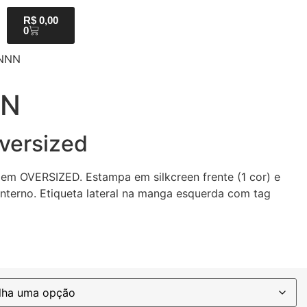
R$
0,00
0
oNNN
NN
versized
m OVERSIZED. Estampa em silkcreen frente (1 cor) e
interno. Etiqueta lateral na manga esquerda com tag