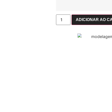
ADICIONAR AO C