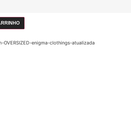
ARRINHO