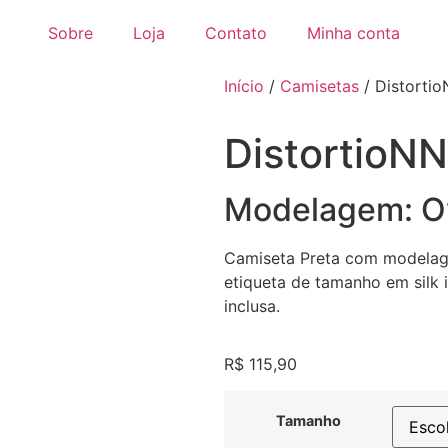
Sobre
Loja
Contato
Minha conta
Início
/
Camisetas
/ Distorti
DistortioN
Modelagem: O
Camiseta Preta com modelage
etiqueta de tamanho em silk 
inclusa.
R$
115,90
Tamanho